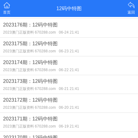
12码中特图
首页
返回
2023176期：12码中特图
2023澳门正版资料 670288.com
06-24 21:41
2023175期：12码中特图
2023澳门正版资料 670288.com
06-23 21:41
2023174期：12码中特图
2023澳门正版资料 670288.com
06-22 21:41
2023173期：12码中特图
2023澳门正版资料 670288.com
06-21 21:41
2023172期：12码中特图
2023澳门正版资料 670288.com
06-20 21:41
2023171期：12码中特图
2023澳门正版资料 670288.com
06-19 21:41
2023170期：12码中特图