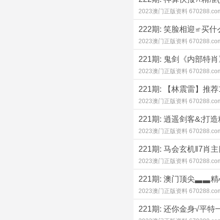
2023澳门正版资料 670288.co
222期: 笑脸相迎≌
2023澳门正版资料 670288.co
221期: 鬼剑《内部
2023澳门正版资料 670288.co
221期: 【林震雷】推
2023澳门正版资料 670288.co
221期: 逍遥剑客&;
2023澳门正版资料 670288.co
221期: 马会玄机‖
2023澳门正版资料 670288.co
221期: 澳门顶尖▃▃
2023澳门正版资料 670288.co
221期: 还你金身√平