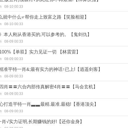
m
08-10 00:33
买什么就中什么≌帮你走上致富之路【笑脸相迎】
m
08-10 00:33
特肖》本人刚从香港买的,可以参考的。【鬼剑仇】
m
08-09 00:33
荐100%【单双】实力见证一切 【林震雷】
m
08-09 00:33
打造精准平特一肖&;最有实力的神话↑已上!【逍遥剑客】
m
08-09 00:33
7肖主四肖〓〓六合内部传真解密4肖〓〓【马会玄机】
m
08-09 00:33
精心打造平特一肖▃▃最精.最准.最稳!【香港顶尖】
m
08-09 00:33
特一肖√实力证明,长期赚钱的好!【还你金身】