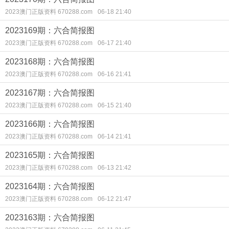
2023澳门正版资料 670288.com
06-18 21:40
2023169期：六合简报图
2023澳门正版资料 670288.com
06-17 21:40
2023168期：六合简报图
2023澳门正版资料 670288.com
06-16 21:41
2023167期：六合简报图
2023澳门正版资料 670288.com
06-15 21:40
2023166期：六合简报图
2023澳门正版资料 670288.com
06-14 21:41
2023165期：六合简报图
2023澳门正版资料 670288.com
06-13 21:42
2023164期：六合简报图
2023澳门正版资料 670288.com
06-12 21:47
2023163期：六合简报图