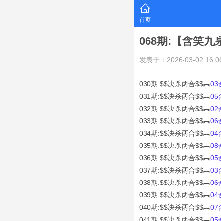
首页
068期:【含笑
发表于：2026-03-02 16:06
030期:$$决杀两合$$︻
03
031期:$$决杀两合$$︻
05
032期:$$决杀两合$$︻
02
033期:$$决杀两合$$︻
06
034期:$$决杀两合$$︻
04
035期:$$决杀两合$$︻
08
036期:$$决杀两合$$︻
05
037期:$$决杀两合$$︻
03
038期:$$决杀两合$$︻
06
039期:$$决杀两合$$︻
04
040期:$$决杀两合$$︻
07
041期:$$决杀两合$$︻
05