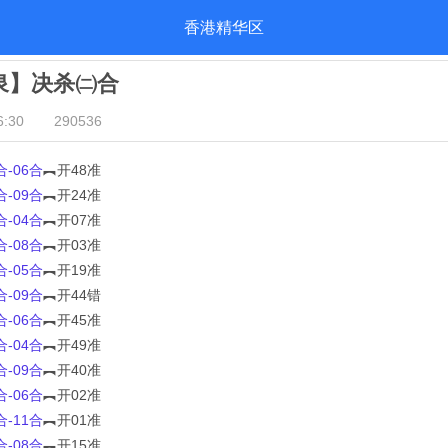
香港精华区
九泉】决杀㈡合
:30
290536
合-06合
︻开48准
合-09合
︻开24准
合-04合
︻开07准
合-08合
︻开03准
合-05合
︻开19准
合-09合
︻开44错
合-06合
︻开45准
合-04合
︻开49准
合-09合
︻开40准
合-06合
︻开02准
合-11合
︻开01准
合-08合
︻开15准