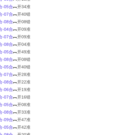
合-05合
︻开34准
合-07合
︻开40错
合-08合
︻开08错
合-04合
︻开09准
合-07合
︻开09准
合-08合
︻开04准
合-05合
︻开49准
合-08合
︻开08错
合-05合
︻开40错
合-07合
︻开28准
合-08合
︻开22准
合-06合
︻开19准
合-07合
︻开16错
合-05合
︻开08准
合-08合
︻开33准
合-09合
︻开47准
合-05合
︻开42准
合-08合
︻开20准