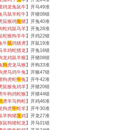
猪鸡龙兔鼠牛
】开马49准
兔马鼠羊蛇牛
】开猪08错
虎鼠猴鸡
兔
猪
】开兔40准
狗蛇鸡鼠马羊
】开兔28准
鼠蛇猴狗羊牛
】开鸡22错
兔牛
鼠
鸡猪虎
】开鼠19准
马羊鸡蛇猪龙
】开兔16错
狗龙鸡鼠羊猴
】开猪08错
兔
狗
虎龙马猴
】开狗33准
狗虎马鸡牛兔
】开猴47错
猪狗虎蛇
牛
兔
】开牛42准
虎鼠猴兔鸡羊
】开猪20错
虎牛狗鸡蛇猴
】开猪44错
鸡
虎羊马狗蛇
】开鸡46准
龙狗虎
牛
蛇羊
】开牛30准
鼠羊狗猪
龙
鸡
】开龙27准
猴鼠狗猪蛇龙
】开马01错