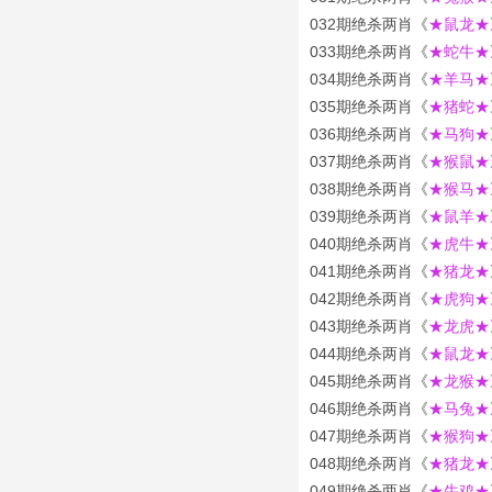
032期绝杀两肖《
★鼠龙★
033期绝杀两肖《
★蛇牛★
034期绝杀两肖《
★羊马★
035期绝杀两肖《
★猪蛇★
036期绝杀两肖《
★马狗★
037期绝杀两肖《
★猴鼠★
038期绝杀两肖《
★猴马★
039期绝杀两肖《
★鼠羊★
040期绝杀两肖《
★虎牛★
041期绝杀两肖《
★猪龙★
042期绝杀两肖《
★虎狗★
043期绝杀两肖《
★龙虎★
044期绝杀两肖《
★鼠龙★
045期绝杀两肖《
★龙猴★
046期绝杀两肖《
★马兔★
047期绝杀两肖《
★猴狗★
048期绝杀两肖《
★猪龙★
049期绝杀两肖《
★牛鸡★