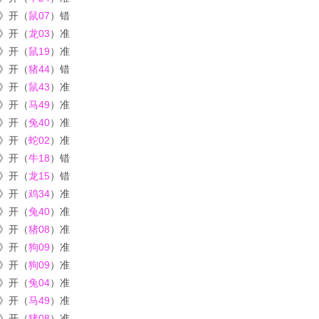
》开（
鼠07
）错
》开（
龙03
）准
》开（
鼠19
）准
》开（
猪44
）错
》开（
鼠43
）准
》开（
马49
）准
》开（
兔40
）准
》开（
蛇02
）准
》开（
牛18
）错
》开（
龙15
）错
》开（
鸡34
）准
》开（
兔40
）准
》开（
猪08
）准
》开（
狗09
）准
》开（
狗09
）准
》开（
兔04
）准
》开（
马49
）准
》开（
猪08
）准