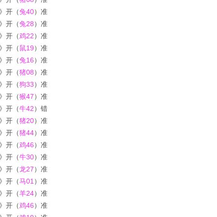
》开（
兔40
）准
》开（
兔28
）准
》开（
鸡22
）准
》开（
鼠19
）准
》开（
兔16
）准
》开（
猪08
）准
》开（
狗33
）准
》开（
猴47
）准
》开（
牛42
）错
》开（
猪20
）准
》开（
猪44
）准
》开（
鸡46
）准
》开（
牛30
）准
》开（
龙27
）准
》开（
马01
）准
》开（
羊24
）准
》开（
鸡46
）准