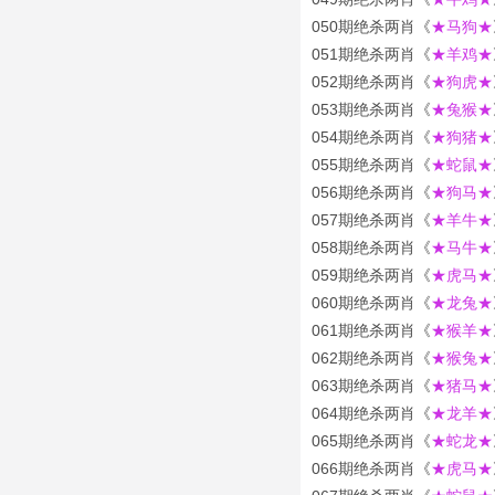
050期绝杀两肖《
★马狗★
051期绝杀两肖《
★羊鸡★
052期绝杀两肖《
★狗虎★
053期绝杀两肖《
★兔猴★
054期绝杀两肖《
★狗猪★
055期绝杀两肖《
★蛇鼠★
056期绝杀两肖《
★狗马★
057期绝杀两肖《
★羊牛★
058期绝杀两肖《
★马牛★
059期绝杀两肖《
★虎马★
060期绝杀两肖《
★龙兔★
061期绝杀两肖《
★猴羊★
062期绝杀两肖《
★猴兔★
063期绝杀两肖《
★猪马★
064期绝杀两肖《
★龙羊★
065期绝杀两肖《
★蛇龙★
066期绝杀两肖《
★虎马★