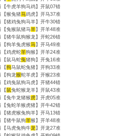
肖【牛虎羊狗马鸡】
开鼠07错
肖【猴兔猪
马
鸡虎】
开马37准
肖【猪鸡兔狗马羊】
开牛30错
肖【兔猴鼠猪马
羊
】
开羊48准
肖【猪牛鼠狗猴龙】
开蛇26错
肖【狗羊兔虎猴
马
】
开马49准
肖【鸡虎蛇
羊
狗猴】
开羊24准
肖【鼠马蛇
兔
猪狗】
开兔16准
肖【
狗
马鼠蛇兔猪】
开狗33准
肖【狗龙
猴
蛇羊虎】
开猴23准
肖【鸡兔鼠狗马虎】
开猪44错
肖【
鼠
兔蛇猴龙羊】
开鼠43准
肖【兔牛龙猪猴
虎
】
开虎05准
肖【兔蛇羊猴虎猪】
开牛42错
肖【猪虎猴兔狗羊】
开马13错
肖【猪牛鼠狗
羊
猴】
开羊48准
肖【马虎兔狗牛
龙
】
开龙27准
肖【蛇猴鼠鸡兔虎】
开狗09错