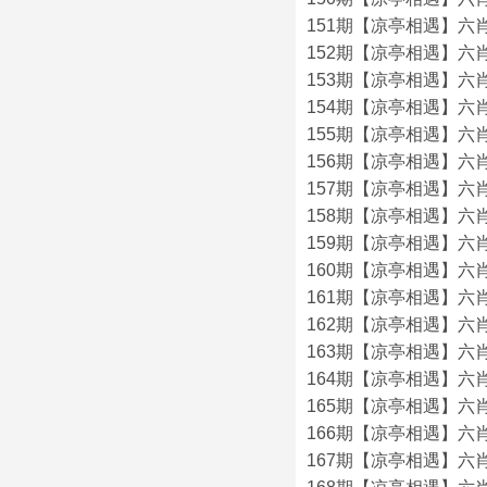
151期【凉亭相遇】六
152期【凉亭相遇】六
153期【凉亭相遇】六
154期【凉亭相遇】六
155期【凉亭相遇】六
156期【凉亭相遇】六
157期【凉亭相遇】六
158期【凉亭相遇】六
159期【凉亭相遇】六
160期【凉亭相遇】六
161期【凉亭相遇】六
162期【凉亭相遇】六
163期【凉亭相遇】六
164期【凉亭相遇】六
165期【凉亭相遇】六
166期【凉亭相遇】六
167期【凉亭相遇】六