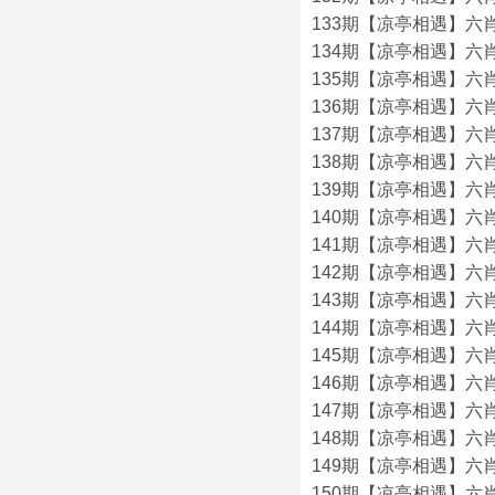
133期【凉亭相遇】六
134期【凉亭相遇】六
135期【凉亭相遇】六
136期【凉亭相遇】六
137期【凉亭相遇】六
138期【凉亭相遇】六
139期【凉亭相遇】六
140期【凉亭相遇】六
141期【凉亭相遇】六
142期【凉亭相遇】六
143期【凉亭相遇】六
144期【凉亭相遇】六
145期【凉亭相遇】六
146期【凉亭相遇】六
147期【凉亭相遇】六
148期【凉亭相遇】六
149期【凉亭相遇】六
150期【凉亭相遇】六