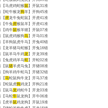
肖【马虎鸡蛇猴
鼠
】
开鼠31准
肖【蛇牛猴龙
狗
羊】
开狗45准
肖【
虎
龙牛兔蛇鼠】
开虎41准
肖【牛兔
虎
猴鼠羊】
开虎41准
肖【鸡牛
鼠
猴羊猪】
开鼠07准
肖【鼠虎鸡猴狗
马
】
开马01准
肖【羊狗鼠虎牛马】
开兔40错
肖【龙羊猪马蛇猴】
开兔16错
肖【鼠羊马牛鸡
龙
】
开龙39准
肖【兔虎鸡羊马
蛇
】
开蛇02准
肖【鼠
猪
羊虎马兔】
开猪08准
肖【狗羊鸡牛蛇马】
开猪32错
肖【
马
蛇鼠狗牛龙】
开马37准
肖【蛇鼠虎
狗
鸡龙】
开狗21准
肖【鼠马
龙
鸡蛇牛】
开龙03准
肖【马蛇
牛
鼠龙狗】
开牛06准
肖【虎羊
鼠
鸡龙狗】
开鼠19准