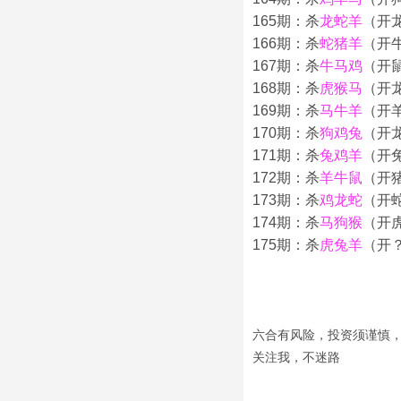
165期：杀
龙蛇羊
（开龙
166期：杀
蛇猪羊
（开牛
167期：杀
牛马鸡
（开鼠
168期：杀
虎猴马
（开龙
169期：杀
马牛羊
（开羊
170期：杀
狗鸡兔
（开龙
171期：杀
兔鸡羊
（开兔
172期：杀
羊牛鼠
（开猪
173期：杀
鸡龙蛇
（开蛇
174期：杀
马狗猴
（开虎
175期：杀
虎兔羊
（开？
六合有风险，投资须谨慎
关注我，不迷路