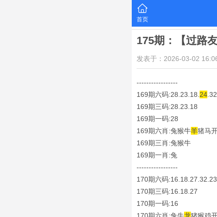
首页
175期：【过路
发表于：2026-03-02 16:06
-----------------
169期六码:28.23.18.
24
.32
169期三码:
28.23.18
169期一码:28
169期六肖:
兔猴牛
羊
猪马
开
169期三肖:
兔猴牛
169期一肖:兔
-----------------
170期六码:16.18.27.32.23
170
期三码:
16.18.27
170
期一码:16
170
期六肖:兔牛
龙
猪猴鸡开