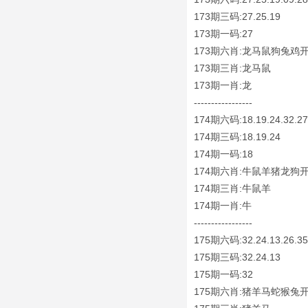
173期三码:
27.25.19
173期一码:27
173期六肖:龙马鼠狗兔鸡开
173期三肖:龙马鼠
173期一肖:龙
-----------------
174期六码:18.19.24.32.27
174期三码:
18.19.24
174期一码:18
174期六肖:牛鼠羊猪龙狗开
174期三肖:牛鼠羊
174期一肖:牛
-----------------
175期六码:32.24.13.26.35
175期三码:
32.24.13
175期一码:32
175期六肖:猪羊马蛇猴兔开: